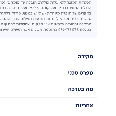
הספקת המוצר ללא עלות כוללת: הובלה עד קומה ב' (כול
הובלת המוצר בבניין מעל קומה ג' ללא מעלית, הינה בתוספת תשלום 
במקרים של הובלה מיוחדת (שימוש במנוף, פירוק דלתות 
סבלות ידנית וכדומה) תחול תוספת תשלום עבור ההובל
התקנה והפעלה עצמאית ע"י הלקוח. אפשרות להתקנה ע"
בטלפון 074-7551788 בתוספת תשלום אשר תשולם ישירות לנותן השירות.
סקירה
מפרט טכני
מה בערכה
אחריות