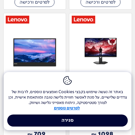
לפרטים ורכישה
לפרטים ורכישה
מסך מחשב לנובו 27"
מסך נייד לנובו 15.6"
L15 FHD 66E4UAC1WL
Lenovo Legion 27QD-10 QHD
באתר זה נעשה שימוש בקבצי Cookies ואמצעים נוספים, לרבות של
IPS 240Hz 67D2UAC1IS
צדדים שלישיים, על מנת לאפשר חווית גלישה טובה ומותאמת אישית, וכן
לצורך סטטיסטיקה, ניתוח מאפייני גלישה ושיווק.
לפרטים נוספים
סגירה
709
1098
₪
₪