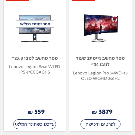
חסר זמנית במלאי
חסר זמנית במלאי
מסך מחשב גיימינג קעור
מסך מחשב לנובו 23.8"
לנובו 34"
Lenovo Legion R24e WLED
IPS 67CCGAC4IS
Lenovo Legion Pro 34WD-10
OLED WQHD 240Hz
67C9UAC1IS
559
3879
₪
₪
לפרטים ורכישה
עדכנו כשחוזר המלאי