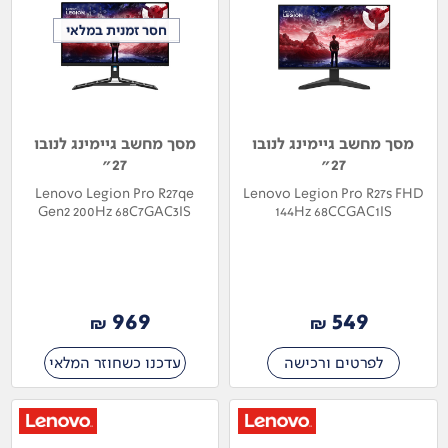
חסר זמנית במלאי
חסר זמנית במלאי
מסך מחשב גיימינג לנובו
מסך מחשב גיימינג לנובו
27"
27"
Lenovo Legion Pro R27qe
Lenovo Legion Pro R27s FHD
Gen2 200Hz 68C7GAC3IS
144Hz 68CCGAC1IS
969
549
₪
₪
לפרטים ורכישה
עדכנו כשחוזר המלאי