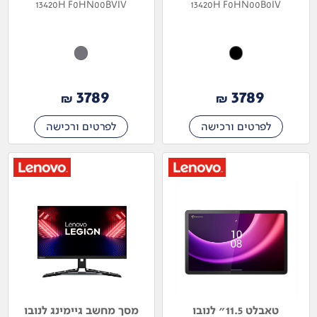
13420H F0HN00BVIV
13420H F0HN00B0IV
3789
3789
₪
₪
לפרטים ורכישה
לפרטים ורכישה
טאבלט 11.5" לנובו
מסך מחשב גיימינג לנובו