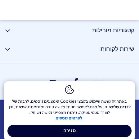
קטגוריות מובילות
שירות לקוחות
באתר זה נעשה שימוש בקבצי Cookies ואמצעים נוספים, לרבות של
צדדים שלישיים, על מנת לאפשר חווית גלישה טובה ומותאמת אישית, וכן
אודות
דרושים
צור קשר
Investor Relations
הודעות חברה
לצורך סטטיסטיקה, ניתוח מאפייני גלישה ושיווק.
לפרטים נוספים
מוקדי שירות ופניות ציבור
144
בזק בינלאומי
פלאפון
סגירה
תרומה לקהילה
אתר הרכש
Yes
אחריות תאגידית