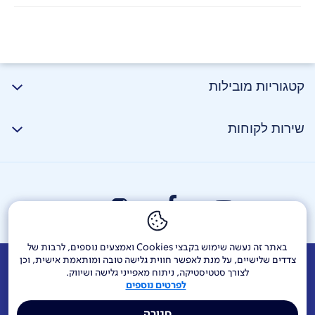
קטגוריות מובילות
שירות לקוחות
באתר זה נעשה שימוש בקבצי Cookies ואמצעים נוספים, לרבות של
צדדים שלישיים, על מנת לאפשר חווית גלישה טובה ומותאמת אישית, וכן
אודות
דרושים
צור קשר
Investor Relations
הודעות חברה
לצורך סטטיסטיקה, ניתוח מאפייני גלישה ושיווק.
לפרטים נוספים
מוקדי שירות ופניות ציבור
144
בזק בינלאומי
פלאפון
סגירה