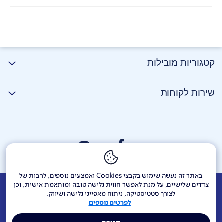
קטגוריות מובילות
שירות לקוחות
באתר זה נעשה שימוש בקבצי Cookies ואמצעים נוספים, לרבות של
צדדים שלישיים, על מנת לאפשר חווית גלישה טובה ומותאמת אישית, וכן
אודות
דרושים
צור קשר
Investor Relations
הודעות חברה
לצורך סטטיסטיקה, ניתוח מאפייני גלישה ושיווק.
לפרטים נוספים
מוקדי שירות ופניות ציבור
144
בזק בינלאומי
פלאפון