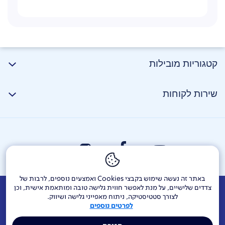
קטגוריות מובילות
שירות לקוחות
באתר זה נעשה שימוש בקבצי Cookies ואמצעים נוספים, לרבות של
צדדים שלישיים, על מנת לאפשר חווית גלישה טובה ומותאמת אישית, וכן
אודות
דרושים
צור קשר
Investor Relations
הודעות חברה
לצורך סטטיסטיקה, ניתוח מאפייני גלישה ושיווק.
לפרטים נוספים
מוקדי שירות ופניות ציבור
144
בזק בינלאומי
פלאפון