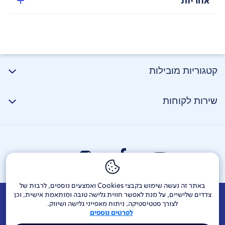
אחריות
קטגוריות מובילות
שירות לקוחות
באתר זה נעשה שימוש בקבצי Cookies ואמצעים נוספים, לרבות של
צדדים שלישיים, על מנת לאפשר חווית גלישה טובה ומותאמת אישית, וכן
אודות
דרושים
צור קשר
Investor Relations
הודעות חברה
לצורך סטטיסטיקה, ניתוח מאפייני גלישה ושיווק.
מצב השינה האוטומטי יאפשר לכם לעבוד עם העכבר למשך
לפרטים נוספים
עד כ-18 חודשים מבלי לדאוג שהסוללה תיגמר.
מוקדי שירות ופניות ציבור
144
בזק בינלאומי
פלאפון