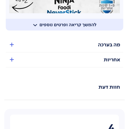
להמשך קריאה ופרטים נוספים
מה בערכה
אחריות
חוות דעת
שכבת ה NeverStick הייחודית של NINJA מורכבת
מחלקיקים קרמיים המותכים בטכנולוגיית פלזמה
בטמפרטורה של 17,000 מעלות צלסיוס, ליצירת שכבה סופר
4
חזקה ועמידה לאורך זמן. למניעת הדבקות מזון שחיקה