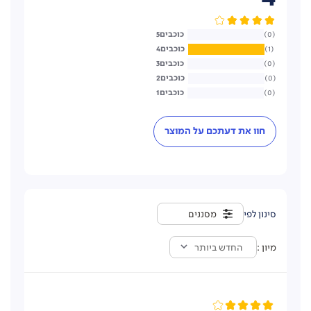
ושריטות **
5
0
4
1
3
0
2
0
1
0
חוו את דעתכם על המוצר
מסננים
מיון
החדש ביותר
**לעומת ציפוי נון-סטיק במחבת מסורתית ב480 מעלות