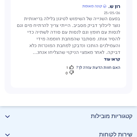
רון ש.
קונה מאומת
תאריך
23/05/26
בפעם השנייה של השימוש לטיגון בלילה בריאותית
פרסום
נוצר ליכלוך דביק מסביב. הייתי צריך להרתיח מים וגם
לנסות עם חומץ וגם לנסות עם סודה לשתיה כדי
להסיר אותו. מסתבר שהמחבת חוממה מידי
והעמילנים הותכו ונדבקן למחבת המוכרזת כלא
דביקה. לאחר מאמצי הניקוי שהצליחו אנחנ...
קראו עוד
האם חוות הדעת עזרה לך?
1
0
מתאים לשימוש בכל סוגי הכיריים
קטגוריות מובילות
אינדוקציה, חשמליות, גז, זכוכית קרמית.
שירות לקוחות