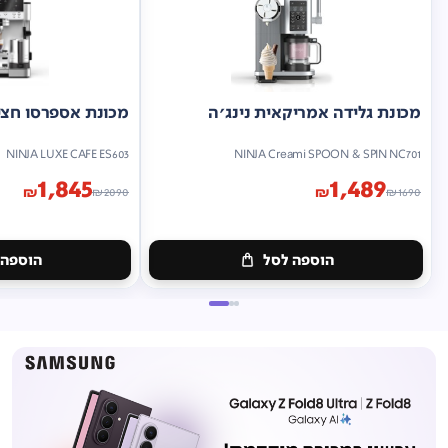
מכונת גלידה אמריקאית נינג'ה
מכונת אספרסו חצי 
NINJA LUXE CAFE ES603
NINJA Creami SPOON & SPIN NC701
1,845
1,489
₪
₪
₪
2090
₪
1690
הוספה לסל
הוספה 