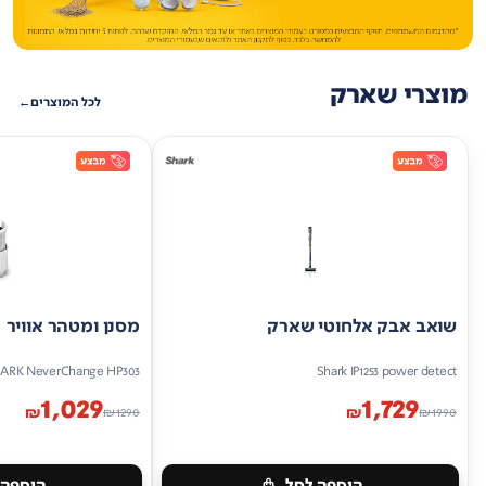
מוצרי שארק
לכל המוצרים
שואב אבק אלחוטי שארק
מסנן ומטהר אוויר
ARK NeverChange HP303
Shark IP1253 power detect
1,029
1,729
₪
₪
₪
1290
₪
1990
הוספה לסל
הוספה 