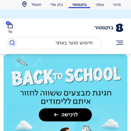
פרטי
עסקי
בזקסטור
בזק שלי
חשמל
0
בזקסטור
סל