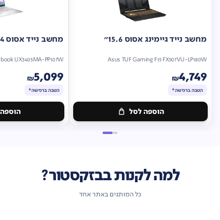
מחשב נייד גיימינג אסוס 15.6"
מחשב נייד אסוס 14"
nbook UX3405MA-PP107W
Asus TUF Gaming F15 FX507VU-LP180W
5,099
4,749
₪
₪
הטבה ברכישה*
הטבה ברכישה*
הוספה לסל
הוספה 
מתנה
מתנה
ברכישה*
הטבה
ברכישה*
הטבה
ברכישה*
ברכישה*
למה לקנות בבזקסטור?
כל המותגים באתר אחד