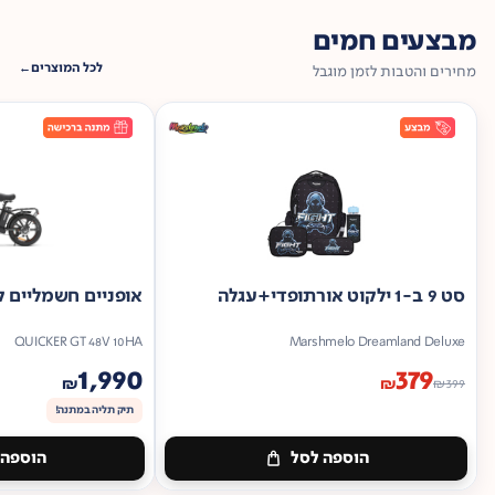
מבצעים חמים
לכל המוצרים
מחירים והטבות לזמן מוגבל
סט 9 ב-1 ילקוט אורתופדי+עגלה
אופניים חשמליים ק
QUICKER GT 48V 10HA
Marshmelo Dreamland Deluxe
1,990
379
₪
₪
₪
399
תיק תליה במתנה!
הוספה לסל
הוספה 