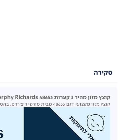
סקירה
קוצץ מזון מהיר 3 קערות Morphy Richards 48653
קוצץ מזון מקצועי דגם 48653 מבית מורפי ריצ'רדס, בהספק 350W, המרסק במהירות בלחיצה אחת מגוון סוגי מזון, כולל קשים ביותר כמו קרח, בשר ועוד.