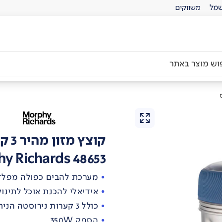
מל
משווקים
קוצץ מזון מהיר 3 קערות מורפי ריצ'רדס
y Richards 48653
מערכת להבים כפולה מפלד
אידיאלי להכנת אוכל לתינו
כולל 3 קערות נירוסטה הניתנות לאחסון קל
הספק 350W