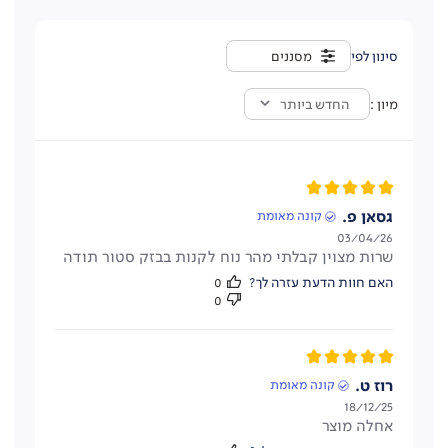
מסננים
מיון
החדש ביותר
גסאן פ.
קונה מאומת
תאריך
03/04/26
שרות מצוין קבלתי מהר נוח לקנות בבזק סטור תודה
פרסום
האם חוות הדעת עזרה לך?
0
0
2 אפשרויות בישול
רוז ט.
קונה מאומת
מכסה פתוח ומכסה סגור למגוון מנות ושימושים
תאריך
18/12/25
אחלה מוצר
פרסום