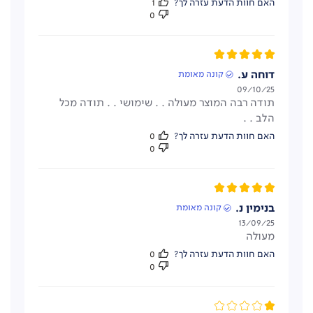
האם חוות הדעת עזרה לך?
1
0
דוחה ע.
קונה מאומת
תאריך
09/10/25
תודה רבה המוצר מעולה . . שימושי . . תודה מכל
פרסום
הלב . .
האם חוות הדעת עזרה לך?
0
0
בנימין נ.
קונה מאומת
תאריך
13/09/25
מעולה
פרסום
7 תכניות בישול שונות
האם חוות הדעת עזרה לך?
0
0
באמצעות טווח טמפרטורות רחב של 40° עד 260° מעלות
ניתן לבשל ב-7 תוכניות בישול שונות: גריל, צלייה, מחבת
לצריבה והקפצה (חדש!), אפייה, טיגון באוויר חם (עד