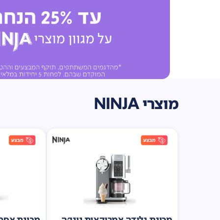
מוצרי NINJA
מכונת גלידה אמריקאית נינג'ה
מכונת אספר