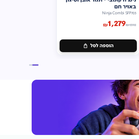
באויר חם
Ninja Combi SFP703
1,279
₪
₪
1390
הוספה לסל