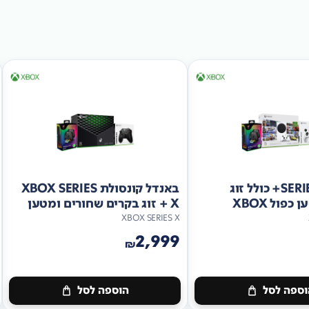
באנדל SERIES S+ כולל זוג
באנדל קונסולת XBOX SERIES
פול XBOX
X + זוג בקרים שחורים ומטען
PDP כפול
XBOX SERIES X
2,999
₪
ספה לסל
הוספה לסל