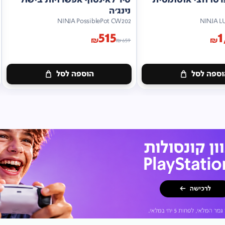
נינג'ה
NINJA PossiblePot CW202
NINJA L
515
1
₪
₪
₪
659
ספה לסל
הוספה לסל