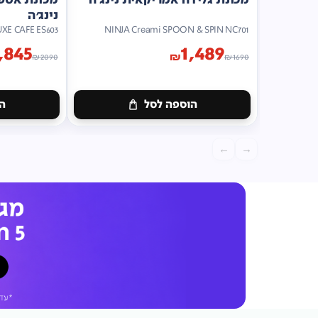
נינג'ה
UXE CAFE ES603
NINJA Creami SPOON & SPIN NC701
,845
1,489
₪
₪
2090
₪
1690
הוספה לסל
הו
←
→