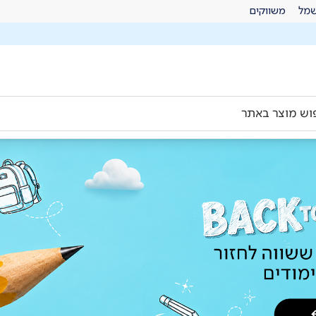
מל
משווקים