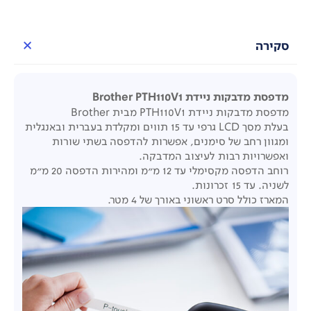
סקירה
מדפסת מדבקות ניידת Brother PTH110V1
מדפסת מדבקות ניידת PTH110V1 מבית Brother
בעלת
מסך
LCD
גרפי עד 15 תווים ו
מקלדת בעברית ובאנגלית
ומגוון רחב של סימנים, אפשרות
להדפסה בשתי שורות
ו
אפשרויות רבות לעיצוב המדבקה.
רוחב הדפסה מקסימלי עד 12 מ״מ ו
מהירות הדפסה 20 מ"מ
לשניה. עד
15
זכרונות.
המארז כולל סרט ראשוני באורך של 4 מטר.