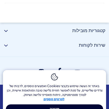
קטגוריות מובילות
שירות לקוחות
באתר זה נעשה שימוש בקבצי Cookies ואמצעים נוספים, לרבות של
צדדים שלישיים, על מנת לאפשר חווית גלישה טובה ומותאמת אישית, וכן
אודות
דרושים
צור קשר
Investor Relations
הודעות חברה
לצורך סטטיסטיקה, ניתוח מאפייני גלישה ושיווק.
לפרטים נוספים
מוקדי שירות ופניות ציבור
144
בזק בינלאומי
פלאפון