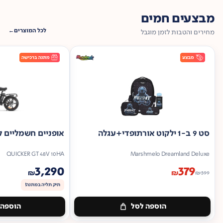
מבצעים חמים
לכל המוצרים
מחירים והטבות לזמן מוגבל
סט 9 ב-1 ילקוט אורתופדי+עגלה
אופניים חשמליים ק
QUICKER GT 48V 10HA
Marshmelo Dreamland Deluxe
3,290
379
₪
₪
₪
399
תיק תליה במתנה!
הוספה לסל
הוספה 