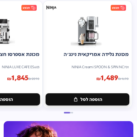
מכונת גלידה אמריקאית נינג'ה
מכונת אספרסו חצי 
NINJA LUXE CAFE ES603
NINJA Creami SPOON & SPIN NC701
1,845
1,489
₪
₪
₪
2090
₪
1690
הוספה לסל
הוספה 