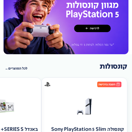
קונסולות
לכל המוצרים
קונסולה Sony PlayStation 5 Slim
באנד