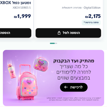
ומטען כפול XBOX
Digital Edition- מהדורה דיגיטאלית
XBOX SERIES S
1,999
2,175
₪
₪
מתנה ברכישה*
הוספה לסל
הוספה 
מתנה
ברכישה*
מתנה
ברכישה*