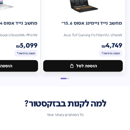
מחשב נייד גיימינג אסוס 15.6"
מחשב נייד אסוס 14"
nbook UX3405MA-PP107W
Asus TUF Gaming F15 FX507VU-LP180W
5,099
4,749
₪
₪
הטבה ברכישה*
הטבה ברכישה*
הוספה לסל
הוספה 
מתנה
מתנה
ברכישה*
הטבה
ברכישה*
הטבה
ברכישה*
ברכישה*
למה לקנות בבזקסטור?
כל המותגים באתר אחד