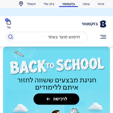
פרטי
עסקי
בזקסטור
בזק שלי
חשמל
0
בזקסטור
סל