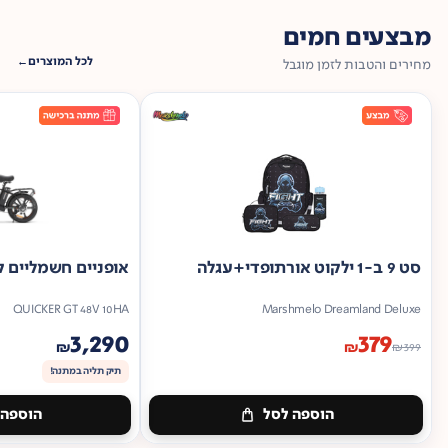
מבצעים חמים
לכל המוצרים
מחירים והטבות לזמן מוגבל
סט 9 ב-1 ילקוט אורתופדי+עגלה
אופניים חשמליים ק
QUICKER GT 48V 10HA
Marshmelo Dreamland Deluxe
3,290
379
₪
₪
₪
399
תיק תליה במתנה!
הוספה לסל
הוספה 