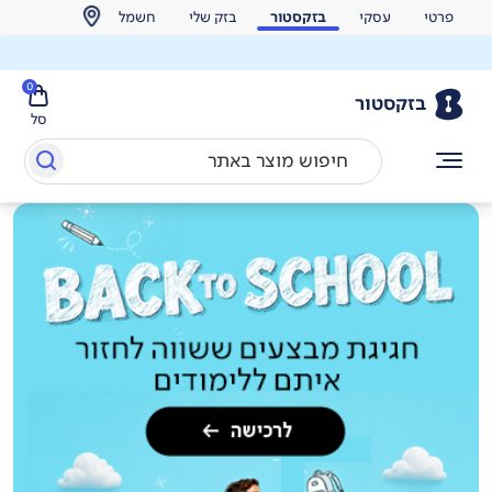
פרטי
עסקי
בזקסטור
בזק שלי
חשמל
0
בזקסטור
סל