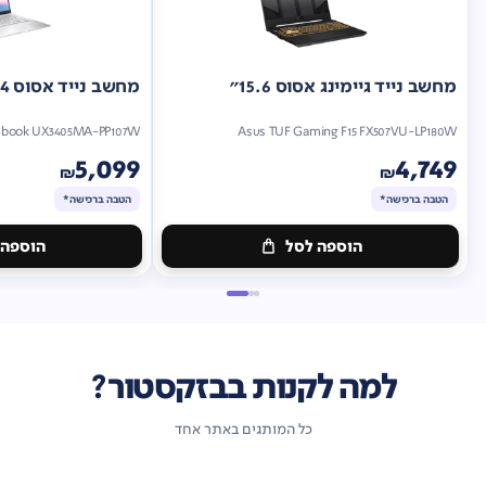
מחשב נייד גיימינג אסוס 15.6"
מחשב נייד אסוס 14"
nbook UX3405MA-PP107W
Asus TUF Gaming F15 FX507VU-LP180W
5,099
4,749
₪
₪
הטבה ברכישה*
הטבה ברכישה*
הוספה לסל
הוספה 
מתנה
מתנה
ברכישה*
הטבה
ברכישה*
הטבה
ברכישה*
ברכישה*
למה לקנות בבזקסטור?
כל המותגים באתר אחד