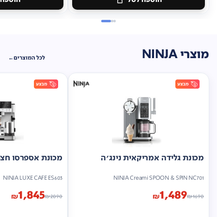
מוצרי NINJA
לכל המוצרים
מכונת גלידה אמריקאית נינג'ה
מכונת אספרסו חצי 
NINJA LUXE CAFE ES603
NINJA Creami SPOON & SPIN NC701
1,845
1,489
₪
₪
₪
2090
₪
1690