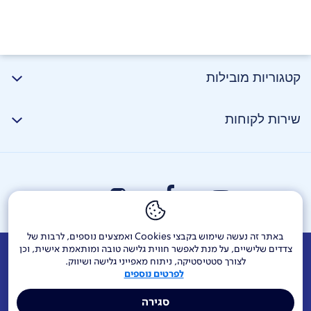
קטגוריות מובילות
שירות לקוחות
באתר זה נעשה שימוש בקבצי Cookies ואמצעים נוספים, לרבות של
צדדים שלישיים, על מנת לאפשר חווית גלישה טובה ומותאמת אישית, וכן
אודות
דרושים
צור קשר
Investor Relations
הודעות חברה
לצורך סטטיסטיקה, ניתוח מאפייני גלישה ושיווק.
לפרטים נוספים
מוקדי שירות ופניות ציבור
144
בזק בינלאומי
פלאפון
סגירה
תרומה לקהילה
אתר הרכש
Yes
אחריות תאגידית