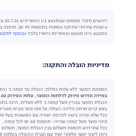
רוכשים מקרר סמסונג שבמבצע בין התאריכים
20.7.26 עד 27.9.26
4 שנות שירותי אחזקה נוספות בתוספת 99 ₪, מותנה ברישום
המבצע הינו מטעם ובאחריות ניופרו בלבד
ובכפוף לתקנון
מדיניות הובלה והתקנה:
הספקת המוצר ללא עלות כוללת: הובלה עד קומה ג' (כול
במידה ונדרש פירוק לדלתות המוצר, עלות הפירוק 60 ₪ לכל דלת.
הובלת המוצר בבניין מעל קומה ג' ללא מעלית, הינה ב
באם קיים מרחק הליכה העולה על 100 מטר מבית מגוריו של הלקוח בשל חניה מרוחקת, חוסר גישה לביתו, תחול תוספת תשלום כעלות קומה נוספת.
ככל שלא תהיה גישה לכניסה ישירה עם המשאית בשל מעבר
פינוי מוצר מעל קומה שנייה- תוספת 60 ₪ לכל קומה.
ככל שתידרש תוספת תשלום בגין הובלת המוצר, תשלום 
ניתן ליצור קשר טלפוני ישיר עם חברת ההובלה בטלפון 08-8516030 בימים ראשון עד חמישי בין השעות 08:00 ל- 16:00.