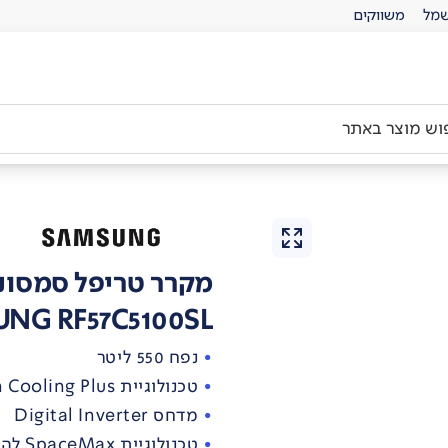
מל
משווקים
מקרר טריפל סמסונ
NG RF57C5100SL
נפח 550 ליטר
טכנולוגיית Twin Cooling Plus לשמירה על טריות מזון אופטימלית
מדחס Digital Inverter
טכנולוגיית SpaceMax להגדלת נפח אחסון