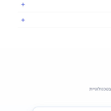
כולל 2 מגירות ייעודיות לפירות וירקות עם שליטה על רמת הלחות לשמירה מיטבית על טריותם, 3 מדפי זכוכית מחוסמת חזקים ועמידים, ו-6 תאי אחסון מרווחים בדלתות לארגון נוח של
ת מגש קרח.
 מקפיא תחתון בטכנולוגיית