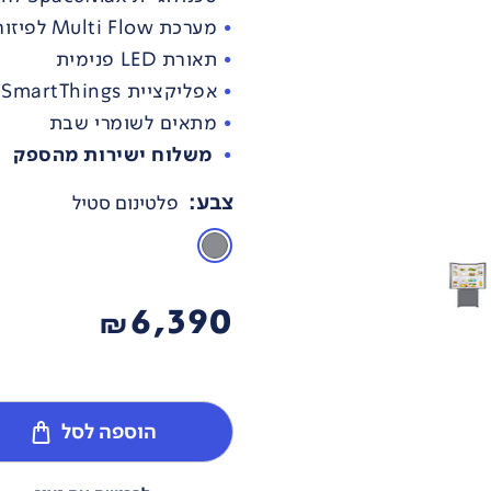
מערכת Multi Flow לפיזור אוויר
תאורת LED פנימית
אפליקציית SmartThings לשליטה מרחוק
מתאים לשומרי שבת
משלוח ישירות מהספק
צבע
:
פלטינום סטיל
6,390
₪
הוספה לסל