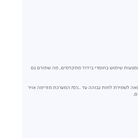
אמצעות שימוש בחומרי בידוד מתקדמים, מה שתורם גם
מערכת קירור כפולה, בלעדית לסמסונג, הכוללת – 2 מאיידים ושני מאווררים מערכת אחת לתא הקירור ומערכת אחת לתא ההקפאה לשמירת לחות גבוהה עד .70% המערכת מזרימה אויר
ם.