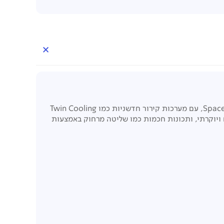
מקרר סמסונג Triple RF57C5100SL הוא מקרר מקפיא תחתון מתקדם המשלב נפח אחסון גדול במיוחד הודות לטכנולוגיית SpaceMax, עם מערכות קירור חדשניות כמו Twin Cooling
 המקרר מצויד במדחס Digital Inverter חסכוני ושקט, עיצוב שטוח ויוקרתי, ותכונות חכמות כמו שליטה מרחוק באמצעות