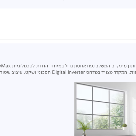
Plus לשמירה מיטבית על טריות המזון ומניעת ערבוב ריחות.