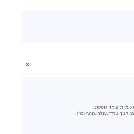
 קטן/טנדר/עגלה/מנוף וכו').