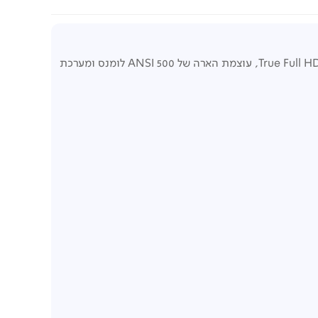
גלו את מקרן NeoPix 450 Smart – השילוב המושלם בין איכות תמונה יוצאת דופן לנוחות שימוש חכמה. עם רזולוציית True Full HD 1080p, עוצמת הארה של 500 ANSI לומנס ומערכת