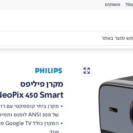
מל
משווקים
מקרן פיליפס
 NeoPix 450 Smart
של 500 ANSI לומנס ותמיכה בהקרנה עד 100 אינץ’
המקר
ועוד