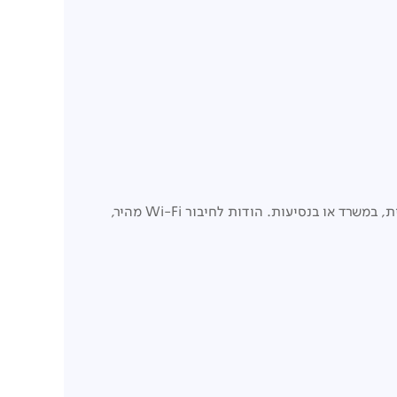
המקרן מעוצב עם מעמד ארגונומי מתכוונן, פוקוס אוטומטי ותיקון זווית חכם, כדי שתוכלו להגדיר ולצפות בקלות בכל חלל – בבית, במשרד או בנסיעות. הודות לחיבור Wi-Fi מהיר,