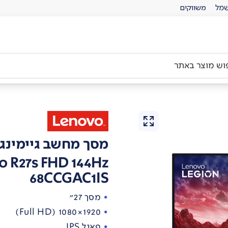
מל
משווקים
מסך מחשב גיימינג לנו
o R27s FHD 144Hz
68CCGAC1IS
מסך 27"
1920×1080 (Full HD)
פאנל IPS