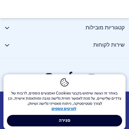
קטגוריות מובילות
שירות לקוחות
באתר זה נעשה שימוש בקבצי Cookies ואמצעים נוספים, לרבות של
צדדים שלישיים, על מנת לאפשר חווית גלישה טובה ומותאמת אישית, וכן
אודות
דרושים
צור קשר
Investor Relations
הודעות חברה
לצורך סטטיסטיקה, ניתוח מאפייני גלישה ושיווק.
לפרטים נוספים
מוקדי שירות ופניות ציבור
144
בזק בינלאומי
פלאפון
סגירה
תרומה לקהילה
אתר הרכש
Yes
אחריות תאגידית