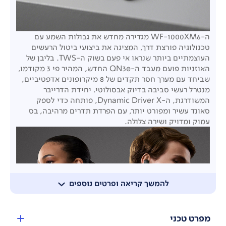
ה-WF-1000XM6 מגדירה מחדש את גבולות השמע עם
טכנולוגיה פורצת דרך, המציגה את ביצועי ביטול הרעשים
העוצמתיים ביותר שנראו אי פעם בשוק ה-TWS. בליבן של
האוזניות פועם מעבד ה-QN3e החדש, המהיר פי 3 מקודמו,
שביחד עם מערך חסר תקדים של 8 מיקרופונים אדפטיביים,
מנטרל רעשי סביבה בדיוק אבסולוטי. יחידת הדרייבר
המשודרגת, ה-Dynamic Driver X, פותחה כדי לספק
סאונד עשיר ומפורט יותר, עם הפרדת תדרים מרהיבה, בס
עמוק ומדויק ושירה צלולה.
להמשך קריאה ופרטים נוספים
מפרט טכני