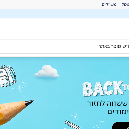
מל
משווקים