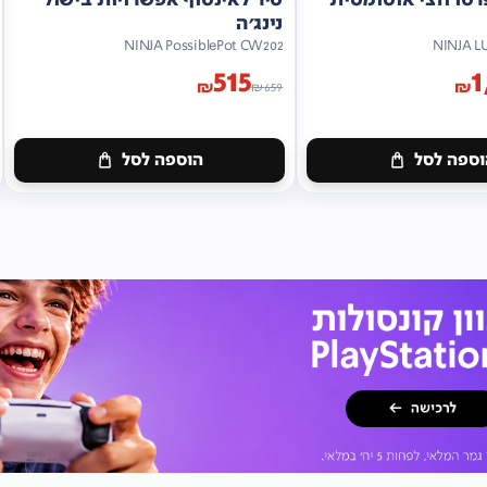
נינג'ה
NINJA PossiblePot CW202
NINJA L
515
1
₪
₪
₪
659
ספה לסל
הוספה לסל