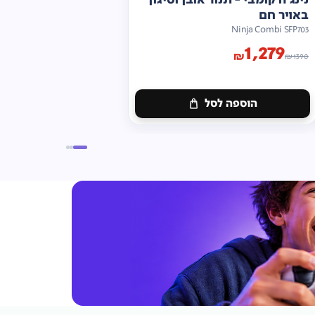
באויר חם
Ninja Combi SFP703
1,279
₪
₪
1390
הוספה לסל