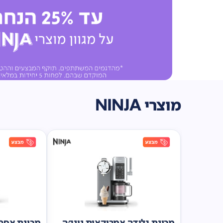
מוצרי NINJA
מכונת גלידה אמריקאית נינג'ה
מכונת אספר