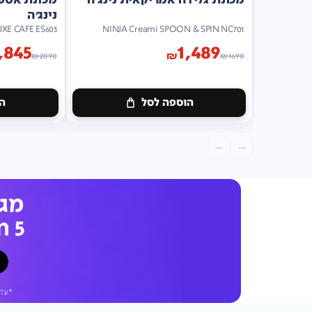
נינג'ה
UXE CAFE ES603
NINJA Creami SPOON & SPIN NC701
,845
1,489
₪
₪
2090
₪
1690
הוספה לסל
הו
←
→