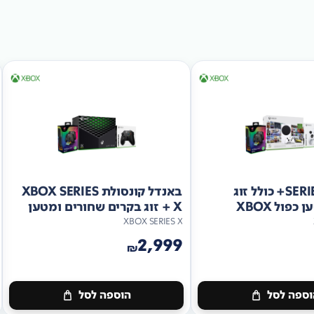
באנדל SERIES S+ כולל זוג
באנדל קונסולת XBOX SERIES
פול XBOX
X + זוג בקרים שחורים ומטען
PDP כפול
XBOX SERIES X
2,999
₪
ספה לסל
הוספה לסל