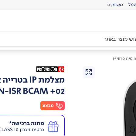
מל
משווקים
מצלמת IP בטרייה אלחוטית פרוויז'ן
N-ISR BCAM +02
מתנה ברכישה*
כרטיס זיכרון MICRO SD 64GB CLASS 10 בשווי 42 ₪