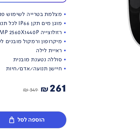
מצלמת בטרייה לשימוש פני
מוגן מים תקן IP66 לכל תנאי חוץ מים חום ואבק
רזולוצייה 3MP 2560X1440P
מיקרופון ורמקול מובנים ל
ראיית לילה
סוללה נטענת מובנית
חיישן תנועה/אדם/חיות
261
₪
349 ₪
הוספה לסל