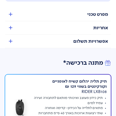
מפרט טכני
אחריות
אפשרויות תשלום
מתנה ברכישה*
בטיחות ונוחות ללא פשרות
TEVERUN MINI FIGHTER MINI מצויד בבולמים קדמיים
ואחוריים (שמן והידראולי), צמיגים גדולים בקוטר 10 אינץ’
תיק תליה יהלום קשיח לאופניים
לנחיתה רכה גם בשטח לא אחיד, ומערכת תאורה קדמית
וקורקינטים בשווי 129 ₪
ואחורית עוצמתית. כל אלו מבטיחים יציבות, שליטה
RIDER LXB108
ובטיחות מקסימלית – גם בשעות הלילה או במזג אוויר
תיק כידון מעוצב ואיכותי מותאם לתחבורה זעירה
מאתגר. בזכות שילוב מתקדם של טכנולוגיה ועיצוב,
עמיד למים
הקורקינט מציע חוויית רכיבה חלקה, מהירה ובטוחה – בכל
מתאים לתלייה על הכידון- קדימה ואחורה
כביש ובכל דרך.
שתי רצועות ארוכות באורך 40 ס"מ מתחברות