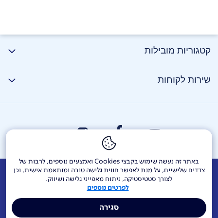
קטגוריות מובילות
שירות לקוחות
באתר זה נעשה שימוש בקבצי Cookies ואמצעים נוספים, לרבות של
צדדים שלישיים, על מנת לאפשר חווית גלישה טובה ומותאמת אישית, וכן
אודות
דרושים
צור קשר
Investor Relations
הודעות חברה
לצורך סטטיסטיקה, ניתוח מאפייני גלישה ושיווק.
לפרטים נוספים
מוקדי שירות ופניות ציבור
144
בזק בינלאומי
פלאפון
סגירה
תרומה לקהילה
אתר הרכש
Yes
אחריות תאגידית