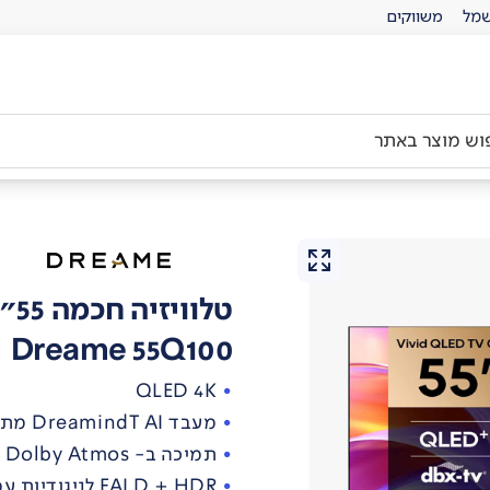
מל
משווקים
טלוויזיה חכמה 55" QLED 4K
Dreame 55Q100
QLED 4K
מעבד DreamindT AI מתקדם לשיפור תמונה חכם בזמן אמת
תמיכה ב- Dolby Atmos
FALD + HDR לניגודיות עמוקה, שחורים מדויקים וצבעים טבעיים