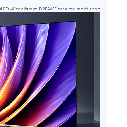
מסך טלוויזיה 55" מבית DREAME בטכנולוגיית QLED 4K, קצב ריענון 120Hz ומעבד DreamindT AI מתקדם לשיפור תמונה חכם בזמן אמת.