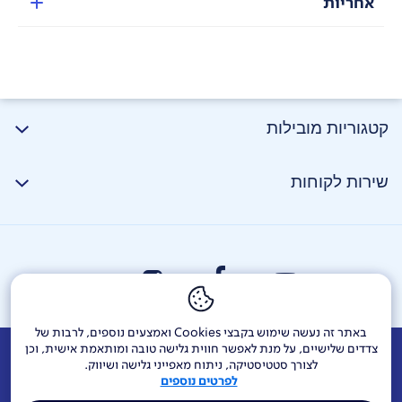
אחריות
קטגוריות מובילות
שירות לקוחות
באתר זה נעשה שימוש בקבצי Cookies ואמצעים נוספים, לרבות של
צדדים שלישיים, על מנת לאפשר חווית גלישה טובה ומותאמת אישית, וכן
אודות
דרושים
צור קשר
Investor Relations
הודעות חברה
לצורך סטטיסטיקה, ניתוח מאפייני גלישה ושיווק.
לפרטים נוספים
מוקדי שירות ופניות ציבור
144
בזק בינלאומי
פלאפון