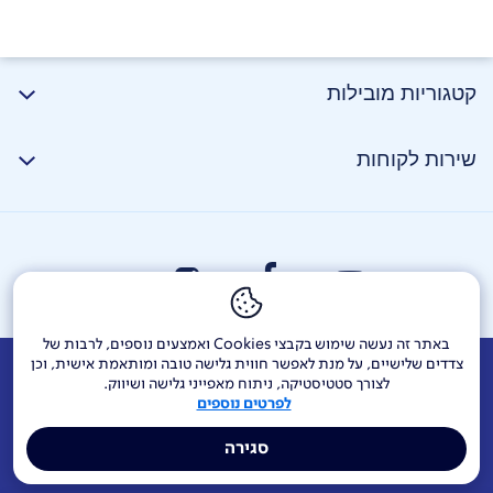
קטגוריות מובילות
שירות לקוחות
באתר זה נעשה שימוש בקבצי Cookies ואמצעים נוספים, לרבות של
צדדים שלישיים, על מנת לאפשר חווית גלישה טובה ומותאמת אישית, וכן
אודות
דרושים
צור קשר
Investor Relations
הודעות חברה
לצורך סטטיסטיקה, ניתוח מאפייני גלישה ושיווק.
לפרטים נוספים
מוקדי שירות ופניות ציבור
144
בזק בינלאומי
פלאפון
סגירה
תרומה לקהילה
אתר הרכש
Yes
אחריות תאגידית