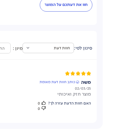
חוו את דעתכם על המוצר
נוחות
השואב קל ונוח לשימוש - 1.3 ק"ג בלבד
מיון
חוות דעת
החד
כל חוות הדעת
משה
כותב חוות דעת מאומת
תאריך
02/03/25
מוצר חזק ואיכותי
פרסום
האם חוות הדעת עזרה לך?
0
0