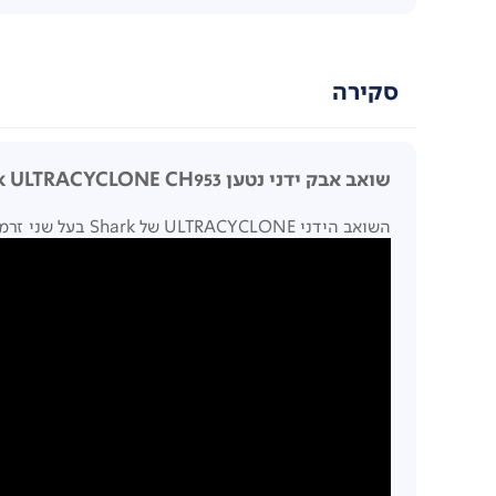
סקירה
שואב אבק ידני נטען Shark ULTRACYCLONE CH953
השואב הידני ULTRACYCLONE של Shark בעל שני זרמי אוויר עוצמתיים, מעניק יניקה חזקה, גם מול לכלוך עקשן במיוחד.