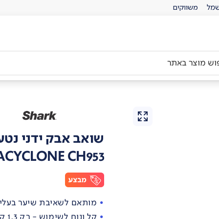
מל
משווקים
שואב אבק ידני נטע
RACYCLONE CH953
מותאם לשאיבת שיער בעלי חיים PRO
קל ונוח לשימוש - רק 1.3 ק"ג