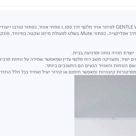
מזגן עילי Falcon 32 מבית FAMILY בעל פטנט ה-GENTLE WIND לפיזור א
רך אפליקציה,
כפתור Mute בשלט לפעולת מיזוג שקטה במיוחד,
זרם ישיר, ומעניקה משב רוח מלטף עדין שמאפשר שמירה על נוחות מרבית
 שם הנוחות והאוויר הנעים הם החשובים ביותר.
פרטורות קיצוניות ומאפשר חימום או קירור יעיל ואחיד בכל חלל החדר.