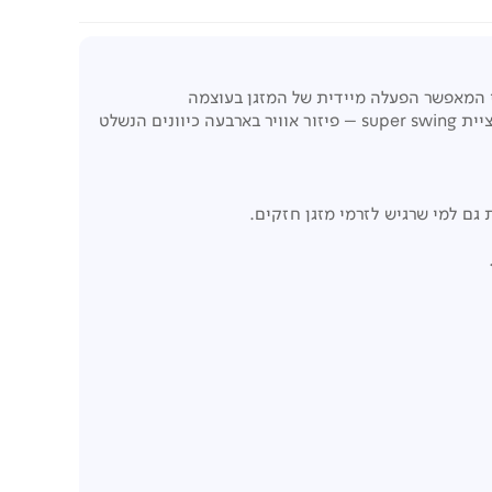
ויר מלטף דרך 1,100 פתחי אוויר, כפתור טורבו ייעודי המאפשר הפעלה מיידית של המזגן בעוצמה
פונקציית super swing – פיזור אוויר בארבעה כיוונים הנשלט
 גם למי שרגיש לזרמי מזגן חזקים.