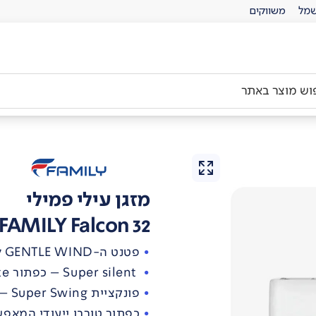
מל
משווקים
מזגן עילי פמילי
FAMILY Falcon 32
פטנט ה-GENTLE WIND לפיזור אויר מלטף דרך 1,100 פתחי אוויר
Super silent – כפתור Mute בשלט לפעולת מיזוג שקטה במיוחד
פונקציית Super Swing – פיזור אוויר בארבעה כיוונים הנשלט ע"י שלט
כפתור טורבו ייעודי המאפ