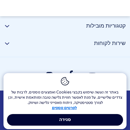
קטגוריות מובילות
שירות לקוחות
באתר זה נעשה שימוש בקבצי Cookies ואמצעים נוספים, לרבות של
צדדים שלישיים, על מנת לאפשר חווית גלישה טובה ומותאמת אישית, וכן
אודות
דרושים
צור קשר
Investor Relations
הודעות חברה
לצורך סטטיסטיקה, ניתוח מאפייני גלישה ושיווק.
לפרטים נוספים
מוקדי שירות ופניות ציבור
144
בזק בינלאומי
פלאפון
סגירה
תרומה לקהילה
אתר הרכש
Yes
אחריות תאגידית