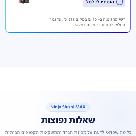
הוסיפו לי לסל
שליטה ב15 רמות טמפרטורה
המאפשרת להתאים את רמת סמיכות המשקה הקפוא בדיוק
כמו שאתם אוהבים
*שייקר נינג'ה ב- 10 ₪ במקום 399 ₪. עד גמר
יותר אפשרויות משקה
המלאי, לפחות 5 יחידות במלאי.
מאפשר כעת יצירת מתכונים עם אחוז אלכוהול גבוה יותר, עד
20%*
משקאות קפואים מבלי להתפשר על הטעם
תיהנו מטעם עשיר ומלא בכל לגימה, ללא צורך בהוספת
נוזלים או קרח
משקאות קפואים דיאטטיים או דלי סוכר
ניתן להשתמש בתחליפי סוכר לפי חוברת המתכונים כדי
לקבל את המרקם הרצוי
קל לניקוי
תכנית ניקוי עצמי ואביזרים BPA FREE בטוחים לשימוש
במדיח הכלים
*בהשוואה לדגם FS301. התוצאות עשויות להשתנות בהתאם
Ninja Slushi MAX
למתכון
שאלות נפוצות
כל מה שכדאי לדעת על מכונת הברד והמשקאות הקפואים הביתית