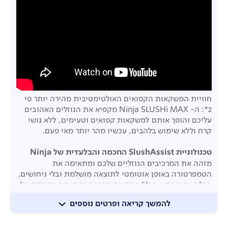
חוויית המשקאות הקפואים האולטימטיבית מהירה יותר פי
2*: ה- Ninja SLUSHi MAX מקפיא את הנוזלים האהובים
עליכם והופך אותם למשקאות קפואים וטעימים, ללא גושי
קרח וללא שימוש בלהבים, עכשיו מהר יותר מאי פעם.
טכנולוגיית SlushAssist החכמה והבלעדית של Ninja
מזהה את המרכיבים הנוזליים שלכם ומתאימה את
הטמפרטורה באופן אוטומטי לתוצאה מושלמת ובלי ניחושים,
בכל פעם מחדש, כולל התראות חכמות והתאמה מדויקת של
הטמפרטורה לכל מתכון
להמשך קריאה ופרטים נוספים
6 תוכניות אוטומטיות חכמות להכנת מגוון משקאות
קפואים בלחיצה אחת: