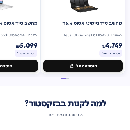
מחשב נייד גיימינג אסוס 15.6"
מחשב נייד אסוס 14"
nbook UX3405MA-PP107W
Asus TUF Gaming F15 FX507VU-LP180W
5,099
4,749
₪
₪
הטבה ברכישה*
הטבה ברכישה*
הוספה לסל
הוספה 
מתנה
מתנה
ברכישה*
הטבה
ברכישה*
הטבה
ברכישה*
ברכישה*
למה לקנות בבזקסטור?
כל המותגים באתר אחד