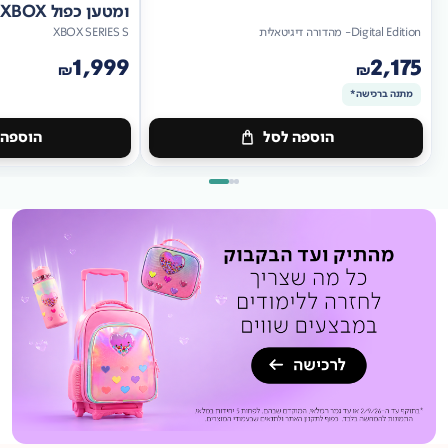
ומטען כפול XBOX
Digital Edition- מהדורה דיגיטאלית
XBOX SERIES S
1,999
2,175
₪
₪
מתנה ברכישה*
הוספה לסל
הוספה 
מתנה
ברכישה*
מתנה
ברכישה*