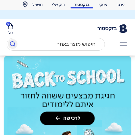
פרטי
עסקי
בזקסטור
בזק שלי
חשמל
0
בזקסטור
סל