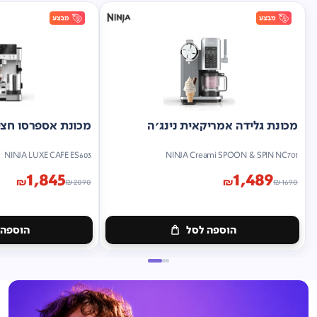
מכונת גלידה אמריקאית נינג'ה
מכונת אספרסו חצי 
NINJA LUXE CAFE ES603
NINJA Creami SPOON & SPIN NC701
1,845
1,489
₪
₪
₪
2090
₪
1690
הוספה לסל
הוספה 