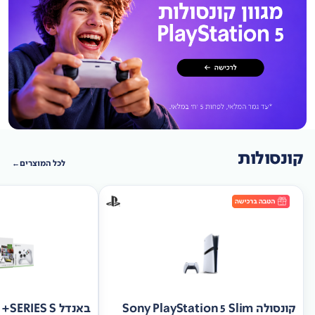
קונסולות
לכל המוצרים
קונסולה Sony PlayStation 5 Slim
באנד