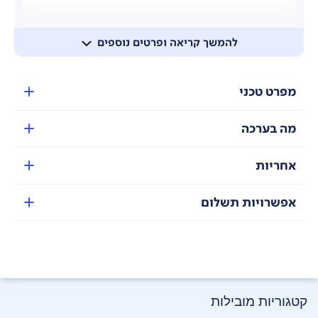
להמשך קריאה ופרטים נוספים
מפרט טכני
מה בערכה
עיצוב שקוף ומרשים
ה- ROMO P ותחנת העגינה מצוידים בלוחות שקופים,
אחריות
המציגים את הרכיבים הפנימיים מסודרים במדויק למראה
טכנולוגי פורץ דרך.
אפשרויות תשלום
קטגוריות מובילות