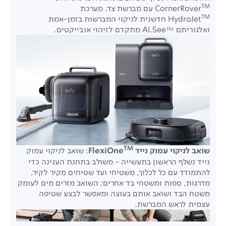
TM
CornerRover
עם מברשת צד, מערכת
TM
HydroJet
חדשנית לניקוי המברשות בזמן-אמת
ואלגוריתם ™AI.See מתקדם לזיהוי אובייקטים.
TM
שואב לניקוי עמוק נייד FlexiOne
: שואב לניקוי עמוק
נייד נשלף הראשון בתעשייה - משולב בתחנת העגינה כדי
להתמודד עם כל לכלוך, משטיחי ועד שטיחים מקיר לקיר,
מדרגות, ספות ומשטחי בד אחרים; השואב מזרים מים לעומק
משטח הבד ושואב אותם בעוצה ומאפשר לבצע שטיפה
עצמית לראש המברשת.