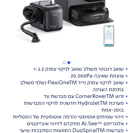
שואב רובוטי משולב שואב לניקוי עמוק 2 ב-1
עוצמת שאיבה 20,000Pa
שואב לניקוי עמוק נייד FlexiOneTM נשלף משולב
בתחנת העגינה
זרוע CornerRoverTM עם מברשת צד
מערכת HydroJetTM חדשנית לניקוי המברשות
בזמן-אמת
זיהוי שטיחים אוטומטי והרמה אוטומטית של המטליות
אלגוריתם ™AI.See מתקדם לזיהוי אובייקטים
מברשות DuoSpiralTM המונעות הסתבכות שיער