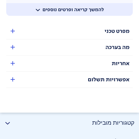
להמשך קריאה ופרטים נוספים
מפרט טכני
מה בערכה
תחנת ניקוי הכל באחד
: עם ריקון עצמי, שטיפה עצמית,
אחריות
ייבוש באוויר חם, הוספה אוטומטית של חומר ניקוי, איסוף
מים מלוכלכים ומילוי עצמי - להנאה מחוויית ניקוי ללא
תחזוקה.
אפשרויות תשלום
קטגוריות מובילות