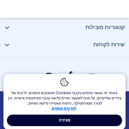
קטגוריות מובילות
שירות לקוחות
מברשת רצפה DUO CLEAN
– ראש אחד, שתי מברשות
ניקוי לכל סוגי המשטחים.
ללכידת לכלוך | אבק | אלרגנים*
בעלת מבנה ייחודי לשאיבה קדימה ואחורה לניקוי מהיר ללא
מאמץ*
באתר זה נעשה שימוש בקבצי Cookies ואמצעים נוספים, לרבות של
צדדים שלישיים, על מנת לאפשר חווית גלישה טובה ומותאמת אישית, וכן
אודות
דרושים
צור קשר
Investor Relations
הודעות חברה
לצורך סטטיסטיקה, ניתוח מאפייני גלישה ושיווק.
לפרטים נוספים
מוקדי שירות ופניות ציבור
144
בזק בינלאומי
פלאפון
סגירה
תרומה לקהילה
אתר הרכש
Yes
אחריות תאגידית