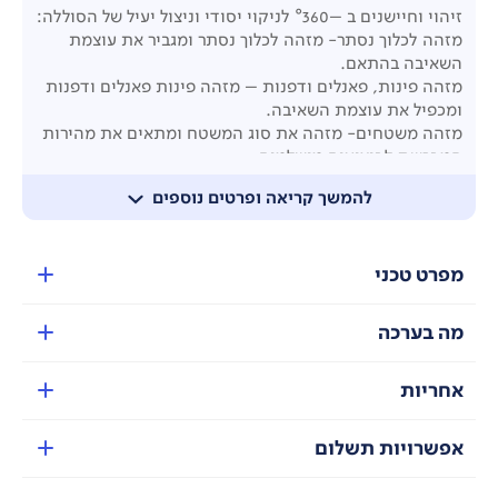
זיהוי וחיישנים ב –°360 לניקוי יסודי וניצול יעיל של הסוללה:
מזהה לכלוך נסתר- מזהה לכלוך נסתר ומגביר את עוצמת
השאיבה בהתאם.
מזהה פינות, פאנלים ודפנות – מזהה פינות פאנלים ודפנות
ומכפיל את עוצמת השאיבה.
מזהה משטחים- מזהה את סוג המשטח ומתאים את מהירות
המברשת לביצועים מושלמים.
מזהה את כיוון השאיבה- מאפשר שאיבה בתנועה קדימה
להמשך קריאה ופרטים נוספים
ואחורה לניקוי יסודי ונוחות מקסימלית.
מצב שאיבה ECO
– זמן פעולה מקסימלי וחיסכון בסוללה.
מצב שאיבה BOOST
- עוצמת שאיבה מקסימלית תוך שימוש
מפרט טכני
בכוח סוללה מירבי.
מה בערכה
אחריות
אפשרויות תשלום