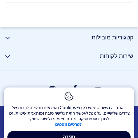
קטגוריות מובילות
שירות לקוחות
באתר זה נעשה שימוש בקבצי Cookies ואמצעים נוספים, לרבות של
צדדים שלישיים, על מנת לאפשר חווית גלישה טובה ומותאמת אישית, וכן
אודות
דרושים
צור קשר
Investor Relations
הודעות חברה
לצורך סטטיסטיקה, ניתוח מאפייני גלישה ושיווק.
לפרטים נוספים
מוקדי שירות ופניות ציבור
144
בזק בינלאומי
פלאפון
סגירה