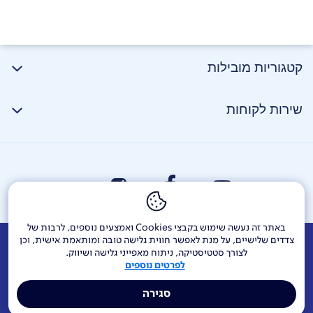
קטגוריות מובילות
שירות לקוחות
באתר זה נעשה שימוש בקבצי Cookies ואמצעים נוספים, לרבות של
צדדים שלישיים, על מנת לאפשר חווית גלישה טובה ומותאמת אישית, וכן
אודות
דרושים
צור קשר
Investor Relations
הודעות חברה
לצורך סטטיסטיקה, ניתוח מאפייני גלישה ושיווק.
לפרטים נוספים
מוקדי שירות ופניות ציבור
144
בזק בינלאומי
פלאפון
סגירה
תרומה לקהילה
אתר הרכש
Yes
אחריות תאגידית