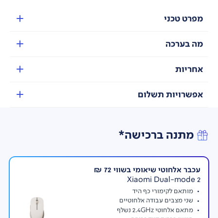
ממשק
תפריטים מגוונים לשליטה מלאה על תכונות המסך
בעברית
.
מפרט טכני
עברית, אנגלית, ספרדית, רוסית, צרפתית, איטלקית,
גרמנית, הולנדית, פולנית, ספרדית (ד.אמריקה), פורטוגזית,
מה בערכה
אינדונזית, קוריאנית, סינית וערבית
אחריות
אפשרויות תשלום
מתנה ברכישה*
עכבר אלחוטי שיאומי בשווי 72 ₪
Xiaomi Dual-mode 2
מותאם לקימורי כף היד
שני מצבים עבודה אלחוטיים
מתאם אלחוטי 2.4GHz נשלף