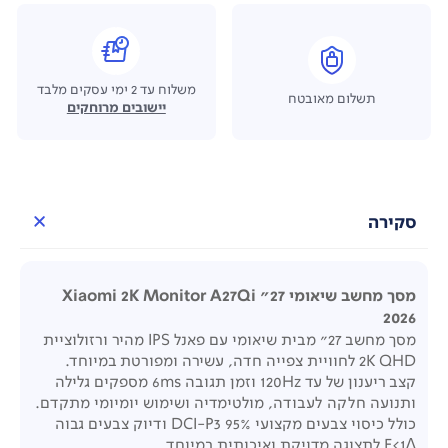
משלוח עד 2 ימי עסקים מלבד
תשלום מאובטח
יישובים מרוחקים
סקירה
מסך מחשב שיאומי 27" Xiaomi 2K Monitor A27Qi
2026
מסך מחשב 27" מבית שיאומי עם פאנל
IPS
מהיר ורזולוציית
K QHD
2
לחוויית צפייה חדה, עשירה ומפורטת במיוחד
.
קצב ריענון של עד 120
Hz
וזמן תגובה 6
ms
מספקים גלילה
ותנועה חלקה לעבודה, מולטימדיה ושימוש יומיומי מתקדם
.
כולל כיסוי צבעים מקצועי 95%
DCI-P3
ודיוק צבעים גבוה
∆E<1
לתצוגה מדויקת ואיכותית במיוחד
.