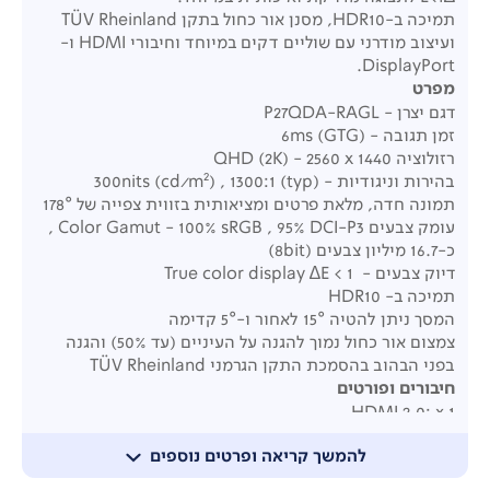
תמיכה ב
-HDR10,
מסנן אור כחול בתקן
TÜV Rheinland
ועיצוב מודרני עם שוליים דקים במיוחד וחיבורי
HDMI
ו
-
DisplayPort.
מפרט
דגם יצרן - P27QDA-RAGL
זמן תגובה - 6ms (GTG)
רזולוציה QHD (2K) - 2560 x 1440
2
בהירות וניגודיות - 300nits (cd/m
) , 1300:1 (typ)
תמונה חדה, מלאת פרטים ומציאותית בזווית צפייה של 178°
עומק צבעים Color Gamut - 100% sRGB , 95% DCI-P3 ,
כ-16.7 מיליון צבעים (8bit)
דיוק צבעים - True color display ∆E < 1
תמיכה ב- HDR10
המסך ניתן להטיה 15° לאחור ו-5° קדימה
צמצום אור כחול נמוך להגנה על העיניים (עד 50%) והגנה
בפני הבהוב בהסמכת התקן הגרמני TÜV Rheinland
חיבורים ופורטים
HDMI 2.0: x 1
Display Port 1.4: x 1
להמשך קריאה ופרטים נוספים
DC IN power port: x 1
Audio 3.5mm: x 1