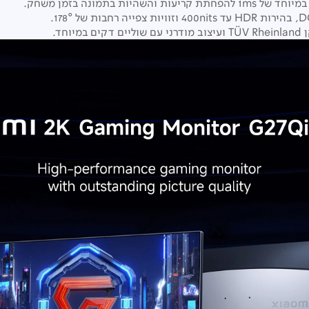
במיוחד של 1
ms
להפחתת קריעות והשהיות בתמונה בזמן משחק
.
DC
בהירות
HDR
עד 400
nits
וזוויות צפייה רחבות של 178°
.
TÜV Rheinland
ועיצוב מודרני עם שוליים דקים במיוחד
.