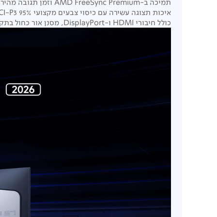
תמיכה ב
-AMD FreeSync Premium
וזמן תגובה מהיר 
איכות תצוגה עשירה עם כיסוי צבעים מקצועי 95%
I-P3,
כולל חיבורי
HDMI
ו
-DisplayPort,
מסנן אור כחול בתקן