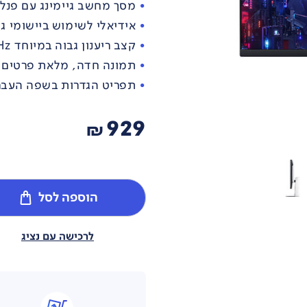
מסך מחשב גיימינג עם פנל IPS מהיר בגודל 27 אינצ' מבית שיאומ
אידיאלי לשימוש ביישומי גי
קצב ריענון גבוה במיוחד 200Hz ויחס מימדים 16:9 בתצורת E-Sport
תמונה חדה, מלאת פרטים ומצי
תפריט הגדרות בשפה העבר
929
₪
הוספה לסל
לרכישה עם נציג