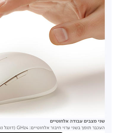
שני מצבים עבודה אלחוטיים
העכבר תומך בשני ערוי חיבור אלחוטיים: GHz4 (דונגל נשלף) ו- Bluetooth, המאפשרים מעבר חלק בין שני התקנים לתוספת נוחות ויעילות במהלך העבודה