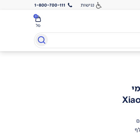
נגישות
1-800-700-111
0
סל
מי
Xia
ם