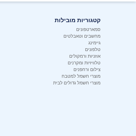
מתאם אלחוטי
4GHz נשלף הניתן לאחסון פנימי בתוך העכבר
קטגוריות מובילות
סמארטפונים
מחשבים וטאבלטים
גיימינג
טלפונים
אוזניות ורמקולים
טלוויזיות ומקרנים
צילום ורחפנים
מוצרי חשמל למטבח
מוצרי חשמל גדולים לבית
חיישן ברמת דיוק גבוהה
העכבר מכיל חיישן ברמת דיוק של 1200DPI ליכולת מעקב מהיר, אמין ותגובתי, גם במהלך ביצוע המשימות המורכבות ביותר