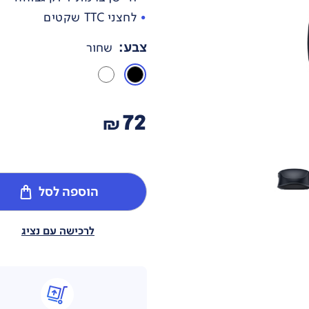
לחצני TTC שקטים
צבע
:
שחור
72
₪
הוספה לסל
לרכישה עם נציג