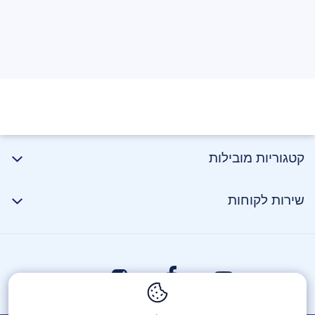
קטגוריות מובילות
טווח צבעים
שירות לקוחות
עומק צבעים - 16.7 מיליון צבעים (8bit), Color Gamut -
100% sRGB , 95% DCI-P3 ודיוק צבעים - True color
display ∆E< 2
תקן TÜV
אור כחול נמוך להגנה על העיניים בפני הבהוב בהסמכת
התקן הגרמני TÜV Rheinland