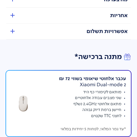
אחריות
אפשרויות תשלום
מתנה ברכישה*
עכבר אלחוטי שיאומי בשווי 72 ₪
קצב רענון
Xiaomi Dual-mode 2
קצב רענון עד 100HZ. המסך מפחית את קצב השהייה
מותאם לקימורי כף היד
וקפיאה בזמן גלישה.
שני מצבים עבודה אלחוטיים
מתאם אלחוטי 2.4GHz נשלף
חיישן ברמת דיוק גבוהה
לחצני TTC שקטים
*עד גמר המלאי, לפחות 5 יחידות במלאי