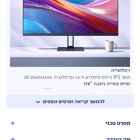
רזולוצייה
מסך IPS ביחס מימדים 16:9 וברזולוציה 2K 2560x1440
זווית צפייה רחבה 178°
תמונה ברורה מכל זווית צפייה, עם פאנל IPS וזווית צפייה
של עד 178°.
להמשך קריאה ופרטים נוספים
מפרט טכני
מה בערכה