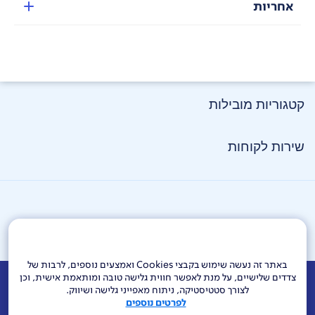
אחריות
הדרגה הגבוהה ביותר עד כ-200
°C
קטגוריות מובילות
שירות לקוחות
באתר זה נעשה שימוש בקבצי Cookies ואמצעים נוספים, לרבות של
צדדים שלישיים, על מנת לאפשר חווית גלישה טובה ומותאמת אישית, וכן
אודות
דרושים
צור קשר
Investor Relations
הודעות חברה
לצורך סטטיסטיקה, ניתוח מאפייני גלישה ושיווק.
הגדרת טיימר
:
4
זמנים לבחירה – 15
s, 20 s, 22 s, 25 s –
לפרטים נוספים
לשליטה בצורה וסגנון הסלסול
מוקדי שירות ופניות ציבור
144
בזק בינלאומי
פלאפון