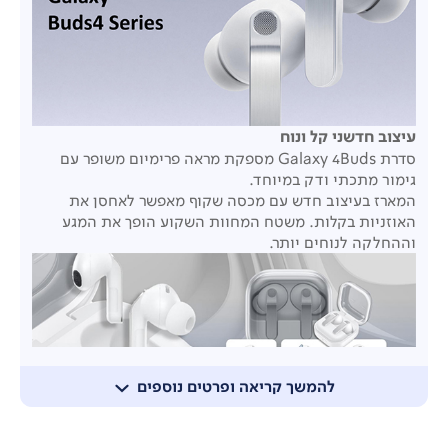
עיצוב חדשני קל ונוח
סדרת Galaxy 4Buds מספקת מראה פרימיום משופר עם
גימור מתכתי ודק במיוחד.
המארז בעיצוב חדש עם מכסה שקוף מאפשר לאחסן את
האוזניות בקלות. משטח המחוות השקוע הופך את המגע
וההחלקה לנוחים יותר.
להמשך קריאה ופרטים נוספים
מארז בעיצוב חדשני ויוקרתי המאפשר הכנסה והוצאה
בקלות, עם מכסה שקוף השומר על קשר עין וזיהוי מהיר.