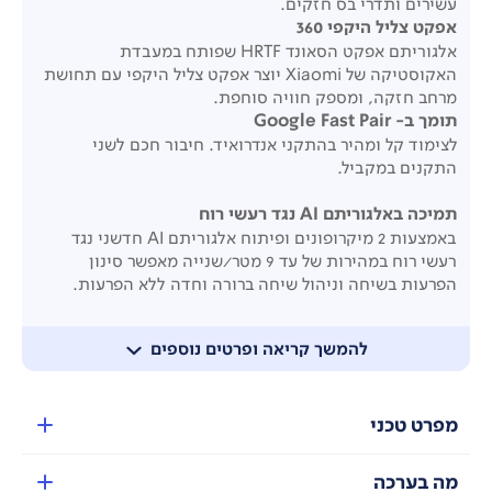
עשירים ותדרי בס חזקים.
אפקט צליל היקפי 360
אלגוריתם אפקט הסאונד HRTF שפותח במעבדת
האקוסטיקה של Xiaomi יוצר אפקט צליל היקפי עם תחושת
מרחב חזקה, ומספק חוויה סוחפת.
תומך ב- Google Fast Pair
לצימוד קל ומהיר בהתקני אנדרואיד. חיבור חכם לשני
התקנים במקביל.
תמיכה באלגוריתם AI נגד רעשי רוח
באמצעות 2 מיקרופונים ופיתוח אלגוריתם AI חדשני נגד
רעשי רוח במהירות של עד 9 מטר/שנייה מאפשר סינון
הפרעות בשיחה וניהול שיחה ברורה וחדה ללא הפרעות.
תומך ב-3 רמות שקיפות שמע
להמשך קריאה ופרטים נוספים
מאפשר לכם לשמור על ערנות וחשיפה לסביבה בעת השימוש
באוזניות.
מפרט טכני
זמן שימוש משופר עד 10 שעות ועד כ-42 שעות ביחד עם
מארז הטעינה*
טעינה של 10 דקות תספיק ל-4 שעות שימוש בהאזנה
מה בערכה