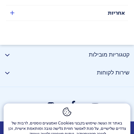
למוסיקה.
*מדידה בקידוד AAC, מנגנון ANC כבוי וכל שאר הפרמטרים
אחריות
במצב ברירת מחדל
מארז טעינה קומפקטי ונוח לאחיזה
עיצוב אסתטי, פשוט ואלגנטי המתאים לכף ידך.
אפליקציה ייעודית
הורידו את אפליקציית האוזניות Earbuds Xiaomi כדי
להתאים את רמת ביטול הרעשים והשקיפות, 4 מצבי EQ
קטגוריות מובילות
מובנים לצלילים מלאים, עוצמתיים ומרתקים, עשירים
בפרטים ומצב להתאמה אישית, בחירה בין איכות שמע
LDAC/AAC/SBC, התאמת בקרת המגע באוזניות
שירות לקוחות
האלחוטיות והתקנת שדרוגי קושחה מקוונים (תמיכה
מאנדרואיד 6.0 ו- iOS 14 ומעלה).
תמיכה במצב Sound ID3
בדיקת קול מותאמת אישית, אפקטים מותאמים אישית
ליצירת חוויית שמע מותאמת ללא מאמץ.
*תמיכה במגוון דגמי סמארטפונים Xiaomi מהסדרות
השונות
באתר זה נעשה שימוש בקבצי Cookies ואמצעים נוספים, לרבות של
צדדים שלישיים, על מנת לאפשר חווית גלישה טובה ומותאמת אישית, וכן
אודות
דרושים
צור קשר
Investor Relations
הודעות חברה
לצורך סטטיסטיקה, ניתוח מאפייני גלישה ושיווק.