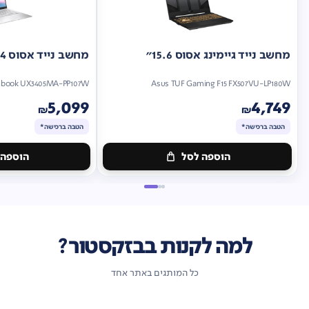
מחשב נייד גיימינג אסוס 15.6"
מחשב נייד אסוס 14"
nbook UX3405MA-PP107W
Asus TUF Gaming F15 FX507VU-LP180W
5,099
4,749
₪
₪
הטבה ברכישה*
הטבה ברכישה*
הוספה לסל
הוספה 
מתנה
מתנה
ברכישה*
הטבה
ברכישה*
הטבה
ברכישה*
ברכישה*
למה לקנות בבזקסטור?
כל המותגים באתר אחד