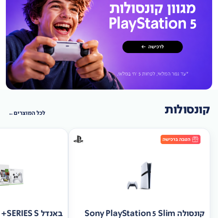
קונסולות
לכל המוצרים
קונסולה Sony PlayStation 5 Slim
באנד