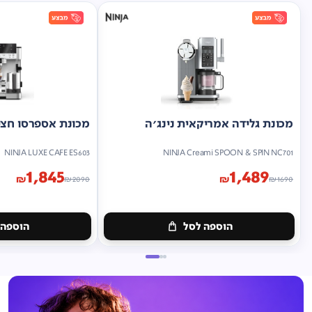
מכונת גלידה אמריקאית נינג'ה
מכונת אספרסו חצי 
NINJA LUXE CAFE ES603
NINJA Creami SPOON & SPIN NC701
1,845
1,489
₪
₪
₪
2090
₪
1690
הוספה לסל
הוספה 