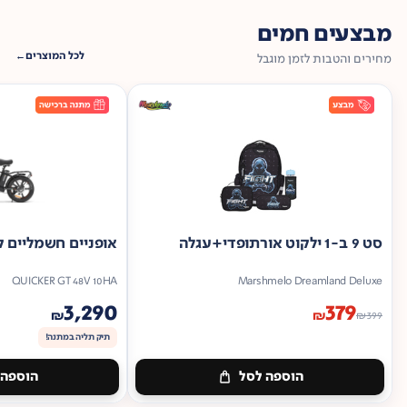
מבצעים חמים
לכל המוצרים
מחירים והטבות לזמן מוגבל
סט 9 ב-1 ילקוט אורתופדי+עגלה
אופניים חשמליים ק
QUICKER GT 48V 10HA
Marshmelo Dreamland Deluxe
3,290
379
₪
₪
₪
399
תיק תליה במתנה!
הוספה לסל
הוספה 