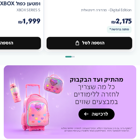
ומטען כפול XBOX
Digital Edition- מהדורה דיגיטאלית
XBOX SERIES S
1,999
2,175
₪
₪
מתנה ברכישה*
הוספה לסל
הוספה 
מתנה
ברכישה*
מתנה
ברכישה*