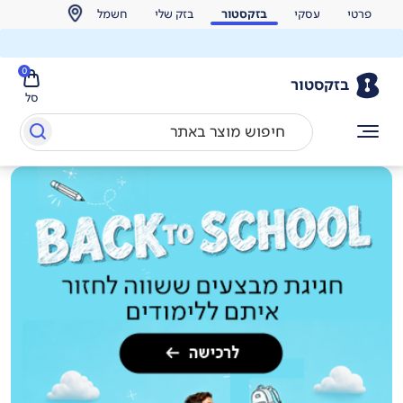
פרטי
עסקי
בזקסטור
בזק שלי
חשמל
0
בזקסטור
סל