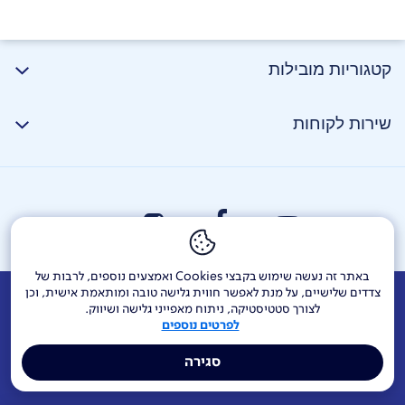
קטגוריות מובילות
שירות לקוחות
באתר זה נעשה שימוש בקבצי Cookies ואמצעים נוספים, לרבות של
צדדים שלישיים, על מנת לאפשר חווית גלישה טובה ומותאמת אישית, וכן
אודות
דרושים
צור קשר
Investor Relations
הודעות חברה
לצורך סטטיסטיקה, ניתוח מאפייני גלישה ושיווק.
לפרטים נוספים
מוקדי שירות ופניות ציבור
144
בזק בינלאומי
פלאפון
סגירה
תרומה לקהילה
אתר הרכש
Yes
אחריות תאגידית