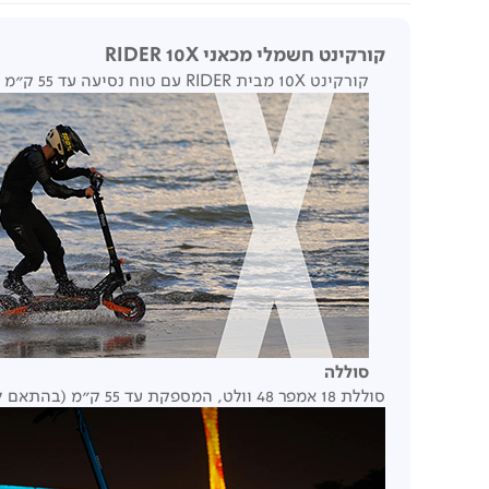
קורקינט חשמלי מכאני RIDER 10X
קורקינט 10X מבית RIDER עם טוח נסיעה עד 55 ק"מ (תלוי במאפייני השטח), סוללה 48V/18, בלמים מכאני קידמי ואחוריו צמיגים 10/3 אינץ'.
סוללה
סוללת 18 אמפר 48 וולט, המספקת עד 55 ק"מ (בהתאם למאפייני השטח).