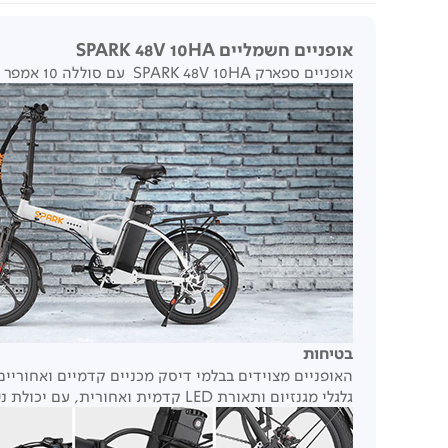
אופניים חשמליים SPARK 48V 10HA
אופניים ספארק SPARK 48V 10HA עם סוללה 10 אמפר 48 וולט, טווח נסיעה 35 ק"מ , צמיגים מגנזיום- 20 על 2.15 אינץ ובלמים מכניים.
בטיחות
האופניים מצוידים בבלמי דיסק מכניים קדמיים ואחורי
גלגלי מגנזיום ותאורת LED קדמית ואחורית, עם יכולת נשיאה של עד 120 ק"ג.