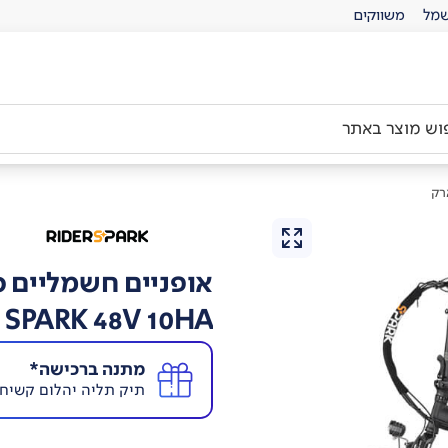
מל
משווקים
רק
אופניים חשמליים 
SPARK 48V 10HA
מתנה ברכישה*
תיק תליה יהלום קשיח לאו