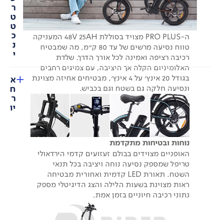
ר
ט
ט
כ
ה-PRO PLUS מצויד בסוללת 48V 25AH המעניקה
נ
טווח נסיעה מרשים של עד 80 ק"מ, מה שמבטיח
י
רכיבה רציפה ואמינה לכל אורך הדרך. שלדת
האלומיניום הקלה אך היציבה, עם צמיגים רחבים
בגודל 20 אינץ' על 4 אינץ', מבטיחים אחיזה מצוינת
א
ח
ונסיעה חלקה גם בשטח וגם בכביש.
ר
יו
נוחות ובטיחות מתקדמת
האופניים מצוידים בבולם זעזועים קדמי הירדאולי
טריפל שמספק נסיעה נוחה ויציבה בכל תנאי
השטח. תאורת LED קדמית ואחורית מבטיחה
ראות מצוינת בשעות הלילה והצג הדיגיטלי מספק
נתוני רכיבה חיוניים בזמן אמת.